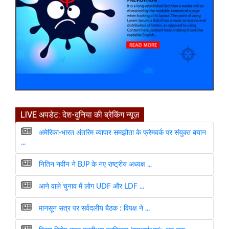
LIVE अपडेट: देश-दुनिया की ब्रेकिंग न्यूज़
अमेरिका-भारत अंतरिम व्यापार समझौता के फ्रेमवर्क पर संयुक्त बयान
...
नितिन नवीन ने BJP के नए राष्ट्रीय अध्यक्ष ...
आने वाले चुनाव में लोग UDF और LDF ...
मानसून सत्र पर सर्वदलीय बैठक : विपक्ष ने ...