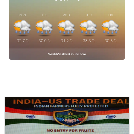
MON
TUE
WED
THU
FRI
32.7
°c
30.0
°c
31.9
°c
33.3
°c
30.6
°c
WorldWeatherOnline.com