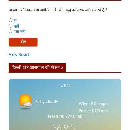
ताइवान को लेकर क्या अमेरिका और चीन युद्ध की तरफ आगे बढ़ रहे हैं ?
हां
नहीं
पता नहीं
View Result
दिल्ली और आसपास की मौसम »
Delhi
Partly Cloudy
Wind: 9.0 kmph
Precip: 0.00 mm
Pressure: 999.0 mb
36.9
°c