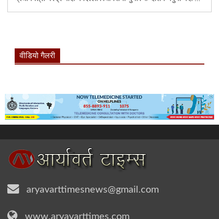
वीडियो गैलरी
aryavarttimesnews@gmail.com
www.aryavarttimes.com