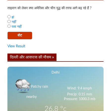
ताइवान को लेकर क्या अमेरिका और चीन युद्ध की तरफ आगे बढ़ रहे हैं ?
हां
नहीं
पता नहीं
View Result
दिल्ली और आसपास की मौसम »
Delhi
Patchy rain
Wind: 9.4 kmph
Precip: 0.15 mm
nearby
Pressure: 1000.3 mb
26.8
°c