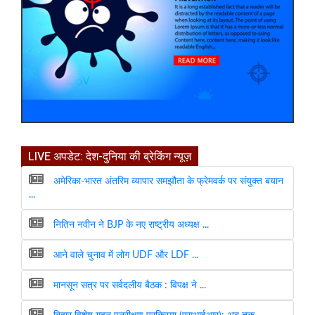
LIVE अपडेट: देश-दुनिया की ब्रेकिंग न्यूज़
अमेरिका-भारत अंतरिम व्यापार समझौता के फ्रेमवर्क पर संयुक्त बयान
...
नितिन नवीन ने BJP के नए राष्ट्रीय अध्यक्ष ...
आने वाले चुनाव में लोग UDF और LDF ...
मानसून सत्र पर सर्वदलीय बैठक : विपक्ष ने ...