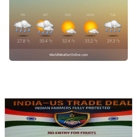
FRI
SAT
SUN
MON
TUE
27.8
°c
30.4
°c
32.4
°c
33.2
°c
29.3
°c
WorldWeatherOnline.com