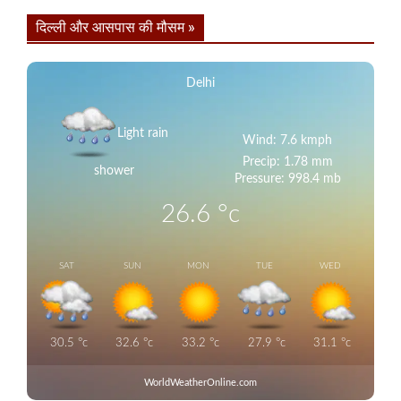
दिल्ली और आसपास की मौसम »
Delhi
Light rain
Wind: 7.6 kmph
Precip: 1.78 mm
shower
Pressure: 998.4 mb
26.6
°c
SAT
SUN
MON
TUE
WED
30.5
°c
32.6
°c
33.2
°c
27.9
°c
31.1
°c
WorldWeatherOnline.com