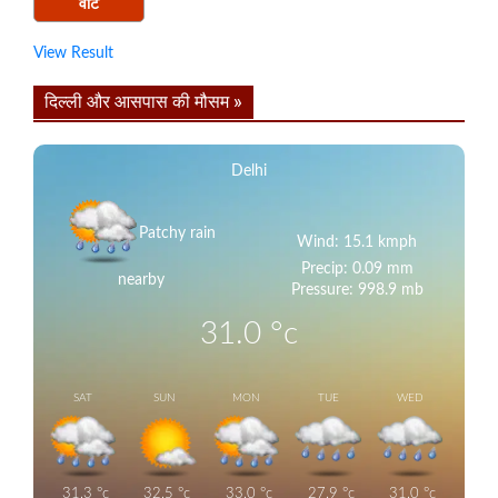
View Result
दिल्ली और आसपास की मौसम »
Delhi
Patchy rain
Wind: 15.1 kmph
Precip: 0.09 mm
nearby
Pressure: 998.9 mb
31.0
°c
SAT
SUN
MON
TUE
WED
31.3
°c
32.5
°c
33.0
°c
27.9
°c
31.0
°c