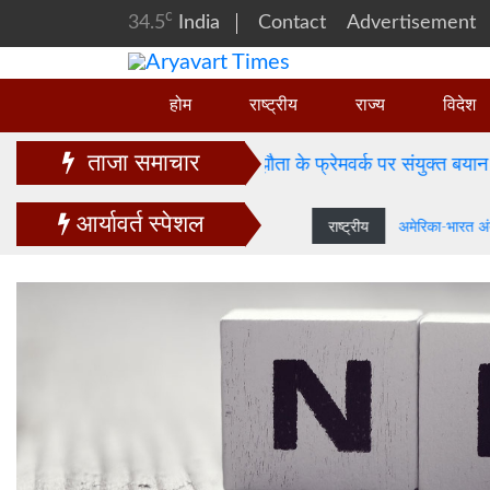
c
34.5
India
Contact
Advertisement
होम
राष्ट्रीय
राज्य
विदेश
ताजा समाचार
ेरिका-भारत अंतरिम व्यापार समझौता के फ्रेमवर्क पर संयुक्त बयान जारी
आर्यावर्त स्पेशल
राष्ट्रीय
अमेरिका-भ